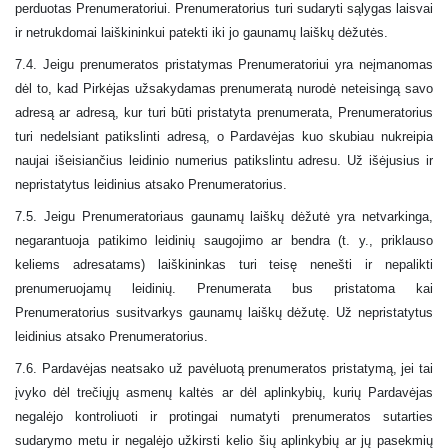
perduotas Prenumeratoriui. Prenumeratorius turi sudaryti sąlygas laisvai
ir netrukdomai laiškininkui patekti iki jo gaunamų laiškų dėžutės.
7.4. Jeigu prenumeratos pristatymas Prenumeratoriui yra neįmanomas
dėl to, kad Pirkėjas užsakydamas prenumeratą nurodė neteisingą savo
adresą ar adresą, kur turi būti pristatyta prenumerata, Prenumeratorius
turi nedelsiant patikslinti adresą, o Pardavėjas kuo skubiau nukreipia
naujai išeisiančius leidinio numerius patikslintu adresu. Už išėjusius ir
nepristatytus leidinius atsako Prenumeratorius.
7.5. Jeigu Prenumeratoriaus gaunamų laiškų dėžutė yra netvarkinga,
negarantuoja patikimo leidinių saugojimo ar bendra (t. y., priklauso
keliems adresatams) laiškininkas turi teisę nenešti ir nepalikti
prenumeruojamų leidinių. Prenumerata bus pristatoma kai
Prenumeratorius susitvarkys gaunamų laiškų dėžutę. Už nepristatytus
leidinius atsako Prenumeratorius.
7.6. Pardavėjas neatsako už pavėluotą prenumeratos pristatymą, jei tai
įvyko dėl trečiųjų asmenų kaltės ar dėl aplinkybių, kurių Pardavėjas
negalėjo kontroliuoti ir protingai numatyti prenumeratos sutarties
sudarymo metu ir negalėjo užkirsti kelio šių aplinkybių ar jų pasekmių