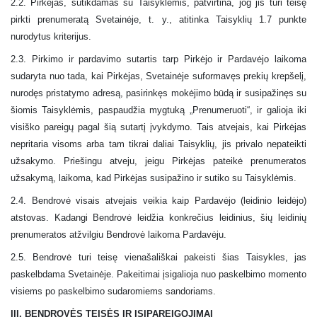
2.2. Pirkėjas, sutikdamas su Taisyklėmis, patvirtina, jog jis turi teisę
pirkti prenumeratą Svetainėje, t. y., atitinka Taisyklių 1.7 punkte
nurodytus kriterijus.
2.3. Pirkimo ir pardavimo sutartis tarp Pirkėjo ir Pardavėjo laikoma
sudaryta nuo tada, kai Pirkėjas, Svetainėje suformavęs prekių krepšelį,
nurodęs pristatymo adresą, pasirinkęs mokėjimo būdą ir susipažinęs su
šiomis Taisyklėmis, paspaudžia mygtuką „Prenumeruoti“, ir galioja iki
visiško pareigų pagal šią sutartį įvykdymo. Tais atvejais, kai Pirkėjas
nepritaria visoms arba tam tikrai daliai Taisyklių, jis privalo nepateikti
užsakymo. Priešingu atveju, jeigu Pirkėjas pateikė prenumeratos
užsakymą, laikoma, kad Pirkėjas susipažino ir sutiko su Taisyklėmis.
2.4. Bendrovė visais atvejais veikia kaip Pardavėjo (leidinio leidėjo)
atstovas. Kadangi Bendrovė leidžia konkrečius leidinius, šių leidinių
prenumeratos atžvilgiu Bendrovė laikoma Pardavėju.
2.5. Bendrovė turi teisę vienašališkai pakeisti šias Taisykles, jas
paskelbdama Svetainėje. Pakeitimai įsigalioja nuo paskelbimo momento
visiems po paskelbimo sudaromiems sandoriams.
III. BENDROVĖS TEISĖS IR ĮSIPAREIGOJIMAI