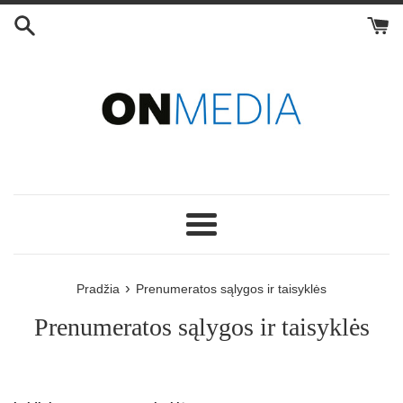
Eiti
į
turinį
Meniu
›
Pradžia
Prenumeratos sąlygos ir taisyklės
Prenumeratos sąlygos ir taisyklės