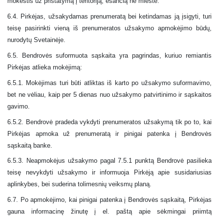
mokestis už pristatymą į teritoriją, esančią ne mieste.
6.
4.
Pirkėjas, užsakydamas prenumeratą bei ketindamas ją įsigyti, turi
teisę pasirinkti vieną iš prenumeratos užsakymo apmokėjimo būdų,
nurodytų Svetainėje.
6.
5
. Bendrovės suformuota sąskaita yra pagrindas, kuriuo remiantis
Pirkėjas atlieka mokėjimą:
6.5.1.
Mokėjimas turi būti atliktas iš karto po užsakymo suformavimo,
bet ne vėliau, kaip per 5 dienas nuo užsakymo patvirtinimo ir sąskaitos
gavimo.
6.5.
2. Bendrovė pradeda vykdyti prenumeratos užsakymą tik po to, kai
Pirkėjas apmoka už prenumeratą ir pinigai patenka į Bendrovės
sąskaitą banke.
6.
5
.3. Neapmokėjus užsakymo pagal 7.
5
.1 punktą Bendrovė pasilieka
teisę nevykdyti užsakymo ir informuoja Pirkėją apie susidariusias
aplinkybes, bei suderina tolimesnių veiksmų planą.
6.7. Po apmokėjimo, kai pinigai patenka į Bendrovės sąskaitą, Pirkėjas
gauna informacinę žinutę į el. paštą apie sėkmingai priimtą