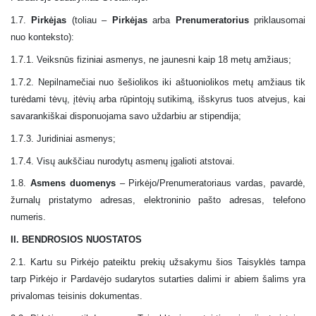
1.7.
Pirkėjas
(toliau –
Pirkėjas
arba
Prenumeratorius
priklausomai
nuo konteksto):
1.7.1. Veiksnūs fiziniai asmenys, ne jaunesni kaip 18 metų amžiaus;
1.7.2. Nepilnamečiai nuo šešiolikos iki aštuoniolikos metų amžiaus tik
turėdami tėvų, įtėvių arba rūpintojų sutikimą, išskyrus tuos atvejus, kai
savarankiškai disponuojama savo uždarbiu ar stipendija;
1.7.3. Juridiniai asmenys;
1.7.4. Visų aukščiau nurodytų asmenų įgalioti atstovai.
1.8.
Asmens duomenys
–
Pirkėjo/Prenumeratoriaus vardas, pavardė,
žurnalų pristatymo adresas, elektroninio pašto adresas, telefono
numeris.
II. BENDROSIOS NUOSTATOS
2.1. Kartu su Pirkėjo pateiktu prekių užsakymu šios Taisyklės tampa
tarp Pirkėjo ir Pardavėjo sudarytos sutarties dalimi ir abiem šalims yra
privalomas teisinis dokumentas.