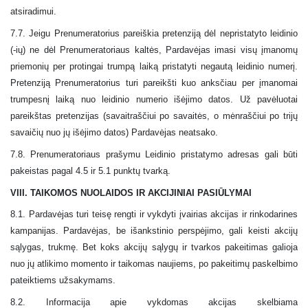
atsiradimui.
7.7.
J
eigu Prenumeratorius pareiškia pretenziją dėl nepristatyto leidinio
(-ių) ne dėl Prenumeratoriaus kaltės, Pardavėjas imasi visų įmanomų
priemonių per protingai trumpą laiką pristatyti negautą leidinio numerį.
Pretenziją Prenumeratorius turi pareikšti kuo anksčiau per įmanomai
trumpesnį laiką nuo leidinio numerio išėjimo datos. Už pavėluotai
pareikštas pretenzijas (savaitraščiui po savaitės, o mėnraščiui po trijų
savaičių nuo jų išėjimo datos) Pardavėjas neatsako.
7.8. Prenumeratoriaus prašymu Leidinio pristatymo adresas gali būti
pakeistas pagal 4.5 ir 5.1 punktų tvarką.
VIII. TAIKOMOS NUOLAIDOS IR AKCIJINIAI PASIŪLYMAI
8.1. Pardavėjas turi teisę rengti ir vykdyti įvairias akcijas ir rinkodarines
kampanijas. Pardavėjas, be išankstinio perspėjimo, gali keisti akcijų
sąlygas, trukmę. Bet koks akcijų sąlygų ir tvarkos pakeitimas galioja
nuo jų atlikimo momento ir taikomas naujiems, po pakeitimų paskelbimo
pateiktiems užsakymams.
8.2. Informacija apie vykdomas akcijas skelbiama