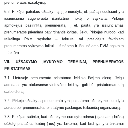
prenumeratos užsakymą.
6.8. Pirkėjui pateikus užsakymą, į jo nurodytą el. paštą nedelsiant yra
išsiunčiama sugeneruota išankstinė mokėjimo sąskaita. Pirkėjui
apmokėjus pasirinktą prenumeratą, į el. paštą yra išsiunčiamas
prenumeratos priėmimą patvirtinantis kvitas. Jeigu Pirkėjas nurodo, kad
reikalinga PVM sąskaita – faktūra, tai prasidėjus faktiniam
prenumeratos vykdymo laikui – išrašoma ir išsiunčiama PVM sąskaita
– faktūra.
VII. UŽSAKYMO ĮVYKDYMO TERMINAI, PRENUMERATOS
PRISTATYMAS
7.1. Lietuvoje prenumerata pristatoma leidinio išėjimo dieną. Jeigu
adresatas yra atokesnėse vietovėse, leidinys gali būti pristatomas kitą
darbo dieną.
7.2. Pirkėjo užsakyta prenumerata yra pristatoma užsakyme nurodytu
adresu per prenumeratos pristatymo paslaugas teikiančią organizaciją.
7.3. Pirkėjas sutinka, kad užsakyme nurodytu adresu į gaunamų laiškų
dėžutę pristačius leidinį (-ius) yra laikoma, kad leidinys yra tinkamai