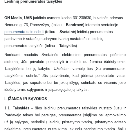
Leidinių prenumeratos taisyklės
ON Media
,
UAB
juridinio asmens kodas 301238630, buveinės adresas
Nemuno g. 73, Panevėžys, (toliau –
Bendrovė
) interneto svetainėje
prenumerata.sekunde.lt
(toliau –
Svetainė
) leidinių prenumeratos
pardavimo ir sutarčių sudarymo tvarką nustato šios leidinių
prenumeratos taisyklės (toliau –
Taisyklės
).
Norėdami naudotis Svetainės elektronine prenumeratos priėmimo
sistema, Jūs privalote perskaityti ir sutikti su žemiau išdėstytomis
Taisyklėmis bei jų laikytis. Uždėdami varnelę ties „Su prenumeratos
taisyklėmis sutinku” Jūs patvirtinate, kad įdėmiai perskaitėte visas
Taisykles, jas supratote bei be jokių išlygų sutinkate su visomis jose
išdėstytomis sąlygomis ir įsipareigojate jų laikytis.
I. ĮŽANGA IR SĄVOKOS
1.1.
Taisyklės
–
šios leidinių prenumeratos taisyklės nustato Jūsų ir
Pardavėjo teises bei pareigas, prenumeratos įsigijimo bei apmokėjimo
už ją sąlygas, periodinių leidinių pristatymo tvarką, pristatymo adreso
pakeitimą, prenumeratos nutraukimą, skundų nagrinėjimo tvarką, šalių