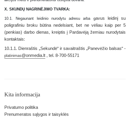
X. SKUNDŲ NAGRINĖJIMO TVARKA:
avus leidinį su
10.1. Negaunant leidinio nurodytu adresu arba g
poligrafiniu broku būtina nedelsiant, bet ne vėliau kaip per 5
(penkias) darbo dienas, kreiptis į Pardavėją žemiau nurodytais
kontaktais:
10.1.1. Dienra
štis „Sekundė“
ir savaitra
štis „Panevėžio balsas“ -
@onmedia.lt
,
tel. 8-700-55171
platinimas
Kita informacija
Privatumo politika
Prenumeratos sąlygos ir taisyklės