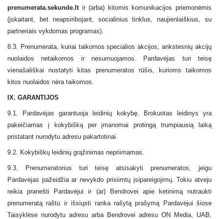
prenumerata.sekunde.lt
ir (arba) kitomis komunikacijos priemonėmis
(įskaitant, bet neapsiribojant, socialinius tinklus, naujienlaiškius, su
partneriais
vykdomas programas).
8.3. Prenumerata, kuriai taikomos specialios akcijos, ankstesnių akcijų
nuolaidos netaikomos ir nesumuojamos. Pardavėjas turi teisę
vienašališkai nustatyti kitas prenumeratos rūšis, kurioms taikomos
kitos nuolaidos nėra taikomos.
IX. GARANTIJOS
9.1. Pardavėjas garantuoja leidinių kokybę. Brokuotas leidinys yra
pakeičiamas į kokybišką per įmanomai protingą trumpiausią laiką
pristatant nurodytu adresu pakartotinai.
9.2. Kokybiškų
leidinių grąžinimas
nepriimamas.
9.3. Prenumeratorius turi teisę atsisakyti prenumeratos, jeigu
Pardavėjas pažeidžia ar nevykdo prisiimtų įsipareigojimų. Tokiu atveju
reikia pranešti Pardavėjui ir (ar) Bendrovei apie ketinimą nutraukti
prenumeratą raštu ir išsiųsti ranka rašytą prašymą Pardavėjui šiose
Taisyklėse nurodytu adresu arba Bendrovei adresu ON Media, UAB,