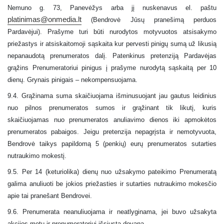
Nemuno g. 73, Panevėžys arba jį nuskenavus el. paštu
platinimas@onmedia.lt
(Bendrovė
Jūsų pranešimą perduos
Pardavėjui). Prašyme turi būti nurodytos motyvuotos atsisakymo
priežastys ir atsiskaitomoji sąskaita kur pervesti pinigų sumą už likusią
nepanaudotą prenumeratos dalį. Patenkinus pretenziją Pardavėjas
grąžins Prenumeratoriui pinigus į prašyme nurodytą sąskaitą per 10
dienų. Grynais pinigais – nekompensuojama.
9.4. Grąžinama suma skaičiuojama išminusuojant jau gautus leidinius
nuo pilnos prenumeratos sumos ir grąžinant tik likutį, kuris
skaičiuojamas nuo prenumeratos anuliavimo dienos iki apmokėtos
prenumeratos pabaigos. Jeigu pretenzija nepagrįsta ir nemotyvuota,
Bendrovė taikys papildomą 5 (penkių) eurų prenumeratos sutarties
nutraukimo mokestį.
9.5. Per 14 (keturiolika) dienų nuo užsakymo pateikimo Prenumeratą
galima anuliuoti be jokios priežasties ir sutarties nutraukimo mokesčio
apie tai pranešant Bendrovei.
9.6. Prenumerata neanuliuojama ir neatlyginama, jei buvo užsakyta
akcijos metu ir prenumeratoriui išsiųsta dovana.