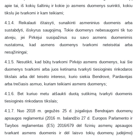
apie tai, iš kokių šaltinių ir kokie jo asmens duomenys surinkti, kokiu
tikslu jie tvarkomi ir kam teikiami;
4.1.4. Reikalauti ištaisyti, sunaikinti asmeninius duomenis arba
sustabdyti, išskyrus saugojimą. Tokie duomenys nebesaugomi tik tuo
atveju, jei Pirkėjui susipažinus su savo asmens duomenimis
nustatoma, kad asmens duomenys tvarkomi neteisėtai arba
nesąžiningai;
4.1.5. Nesutikti, kad būtų tvarkomi Pirkėjo asmens duomenys, kai šie
duomenys tvarkomi arba juos ketinama tvarkyti tiesioginės rinkodaros
tikslais arba dėl teisėto intereso, kurio siekia Bendrovė, Pardavėjas
arba trečiasis asmuo, kuriam teikiami asmens duomenys;
4.1.6. Bet kuriuo metu atšaukti duotą sutikimą tvarkyti duomenis
tiesioginės rinkodaros tikslais;
4.1.7. Nuo 2018 m. gegužės 25 d. įsigaliojus Bendrajam duomenų
apsaugos reglamentui (2016 m. balandžio 27 d. Europos Parlamento ir
Tarybos reglamentas (ES) 2016/679 dėl fizinių asmenų apsaugos
tvarkant asmens duomenis ir dėl laisvo tokių duomenų judėjimo)