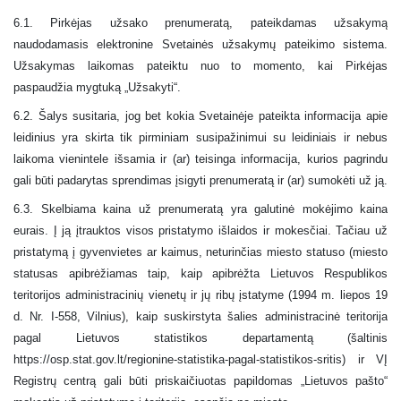
6.1. Pirkėjas užsako prenumeratą, pateikdamas užsakymą
naudodamasis elektronine Svetainės užsakymų pateikimo sistema.
Užsakymas laikomas pateiktu nuo to momento, kai Pirkėjas
paspaudžia mygtuką „Užsakyti“.
6.2. Šalys susitaria, jog bet kokia Svetainėje pateikta informacija apie
leidinius yra skirta tik pirminiam susipažinimui su leidiniais ir nebus
laikoma vienintele išsamia ir (ar) teisinga informacija, kurios pagrindu
gali būti padarytas sprendimas įsigyti prenumeratą ir (ar) sumokėti už ją.
6.3. Skelbiama kaina už prenumeratą yra galutinė mokėjimo kaina
eurais. Į ją įtrauktos visos pristatymo išlaidos ir mokesčiai. Tačiau už
pristatymą į gyvenvietes ar kaimus, neturinčias miesto statuso (miesto
statusas apibrėžiamas taip, kaip apibrėžta Lietuvos Respublikos
teritorijos administracinių vienetų ir jų ribų įstatyme (1994 m. liepos 19
d. Nr. I-558, Vilnius), kaip suskirstyta šalies administracinė teritorija
pagal Lietuvos statistikos departamentą (šaltinis
https://osp.stat.gov.lt/regionine-statistika-pagal-statistikos-sritis) ir VĮ
Registrų centrą gali būti priskaičiuotas papildomas „Lietuvos pašto“