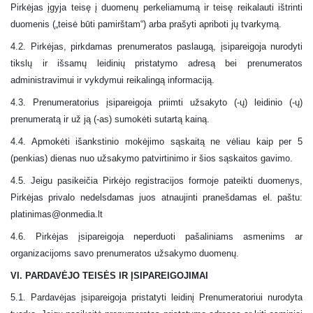
Pirkėjas įgyja teisę į duomenų perkeliamumą ir teisę reikalauti ištrinti
duomenis („teisė būti pamirštam“) arba prašyti apriboti jų tvarkymą.
4.2. Pirkėjas, pirkdamas prenumeratos paslaugą, įsipareigoja nurodyti
tikslų ir išsamų leidinių pristatymo adresą bei prenumeratos
administravimui ir vykdymui reikalingą informaciją.
4.3. Prenumeratorius įsipareigoja priimti užsakyto (-ų) leidinio (-ų)
prenumeratą ir už ją (-as) sumokėti sutartą kainą.
4.4. Apmokėti išankstinio mokėjimo sąskaitą ne vėliau kaip per 5
(penkias) dienas nuo užsakymo patvirtinimo ir šios sąskaitos gavimo.
4.5. Jeigu pasikeičia Pirkėjo registracijos formoje pateikti duomenys,
Pirkėjas privalo nedelsdamas juos atnaujinti pranešdamas el. paštu:
platinimas@onmedia.lt
4.6. Pirkėjas įsipareigoja neperduoti pašaliniams asmenims ar
organizacijoms savo prenumeratos užsakymo duomenų.
VI. PARDAVĖJO TEISĖS IR ĮSIPAREIGOJIMAI
5.1. Pardavėjas įsipareigoja pristatyti leidinį Prenumeratoriui nurodyta