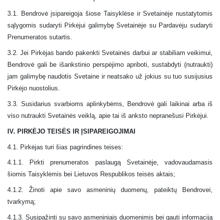
3.1. Bendrovė įsipareigoja šiose Taisyklėse ir Svetainėje nustatytomis
sąlygomis sudaryti Pirkėjui galimybę Svetainėje su Pardavėju sudaryti
Prenumeratos sutartis.
3.2. Jei Pirkėjas bando pakenkti Svetainės darbui ar stabiliam veikimui,
Bendrovė gali be išankstinio perspėjimo apriboti, sustabdyti (nutraukti)
jam galimybę naudotis Svetaine ir neatsako už jokius su tuo susijusius
Pirkėjo nuostolius.
3.3. Susidarius svarbioms aplinkybėms, Bendrovė gali laikinai arba iš
viso nutraukti Svetainės veiklą, apie tai iš anksto nepranešusi Pirkėjui.
IV. PIRKĖJO TEISĖS IR ĮSIPAREIGOJIMAI
4.1. Pirkėjas turi šias pagrindines teises:
4.1.1. Pirkti prenumeratos paslaugą Svetainėje, vadovaudamasis
šiomis Taisyklėmis bei Lietuvos Respublikos teisės aktais;
4.1.2. Žinoti apie savo asmeninių duomenų, pateiktų Bendrovei,
tvarkymą;
4.1.3. Susipažinti su savo asmeniniais duomenimis bei gauti informaciją