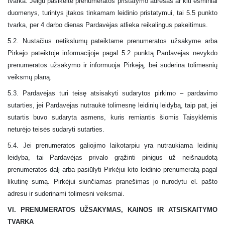
tvarka. Jeigu pasikeitė prenumeratos pristatymo adresas ar kiti esminiai
duomenys, turintys įtakos tinkamam leidinio pristatymui, tai 5.5 punkto
tvarka, per 4 darbo dienas Pardavėjas atlieka reikalingus pakeitimus.
5.2. Nustačius netikslumų pateiktame prenumeratos užsakyme arba
Pirkėjo pateiktoje informacijoje pagal 5.2 punktą Pardavėjas nevykdo
prenumeratos užsakymo ir informuoja Pirkėją, bei suderina tolimesnių
veiksmų planą.
5.3. Pardavėjas turi teisę atsisakyti sudarytos pirkimo – pardavimo
sutarties, jei Pardavėjas nutraukė tolimesnę leidinių leidybą, taip pat, jei
sutartis buvo sudaryta asmens, kuris remiantis šiomis Taisyklėmis
neturėjo teisės sudaryti sutarties.
5.4.
Jei
prenumeratos galiojimo laikotarpiu yra nutraukiama leidinių
leidyba, tai Pardavėjas privalo grąžinti pinigus už neišnaudotą
prenumeratos dalį arba pasiūlyti Pirkėjui kito
leidinio
prenumeratą pagal
likutinę sumą. Pirkėjui siunčiamas pranešimas jo nurodytu el. pašto
adresu ir suderinami tolimesni veiksmai.
VI. PRENUMERATOS UŽSAKYMAS, KAINOS IR ATSISKAITYMO
TVARKA