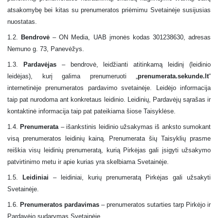
atsakomybę bei kitas su prenumeratos priėmimu Svetainėje susijusias
nuostatas.
1.2.
Bendrovė
– ON Media
, UAB įmonės kodas 301238630, adresas
Nemuno g. 73, Panevėžys.
1.3.
Pardavėjas
–
bendrovė, leidžianti atitinkamą leidinį (leidinio
leidėjas), kurį galima prenumeruoti „
prenumerata.sekunde.lt
“
internetinėje prenumeratos pardavimo svetainėje. Leidėjo informacija
taip pat nurodoma ant konkretaus leidinio. Leidinių, Pardavėjų sąrašas ir
kontaktinė informacija taip pat pateikiama šiose Taisyklėse.
1.4.
Prenumerata
–
išankstinis leidinio užsakymas iš anksto sumokant
visą prenumeratos leidinių kainą. Prenumerata šių Taisyklių prasme
reiškia visų leidinių prenumeratą, kurią Pirkėjas gali įsigyti užsakymo
patvirtinimo metu ir apie kurias yra skelbiama Svetainėje.
1.5.
Leidiniai
–
leidiniai, kurių prenumeratą Pirkėjas gali užsakyti
Svetainėje.
1.6.
Prenumeratos pardavimas
–
prenumeratos sutarties tarp Pirkėjo ir
Pardavėjo sudarymas Svetainėje.